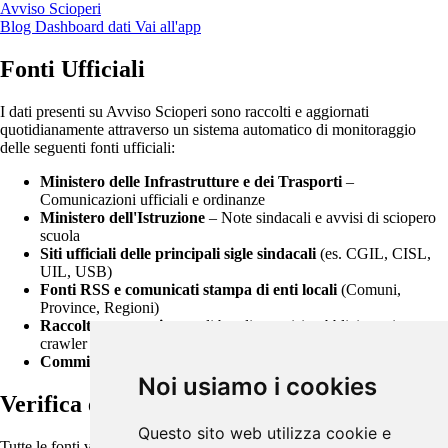
Avviso Scioperi
Blog
Dashboard dati
Vai all'app
Fonti Ufficiali
I dati presenti su Avviso Scioperi sono raccolti e aggiornati
quotidianamente attraverso un sistema automatico di monitoraggio
delle seguenti fonti ufficiali:
Ministero delle Infrastrutture e dei Trasporti
–
Comunicazioni ufficiali e ordinanze
Ministero dell'Istruzione
– Note sindacali e avvisi di sciopero
scuola
Siti ufficiali delle principali sigle sindacali
(es. CGIL, CISL,
UIL, USB)
Fonti RSS e comunicati stampa di enti locali
(Comuni,
Province, Regioni)
Raccolta automatizzata
di bandi e avvisi pubblici tramite
crawler e feed XML
Commissione di Garanzia
– commissionegaranziasciopero.it
Noi usiamo i cookies
Verifica e aggiornamento
Questo sito web utilizza cookie e
Tutte le fonti vengono controllate con frequenza giornaliera. Il sistema