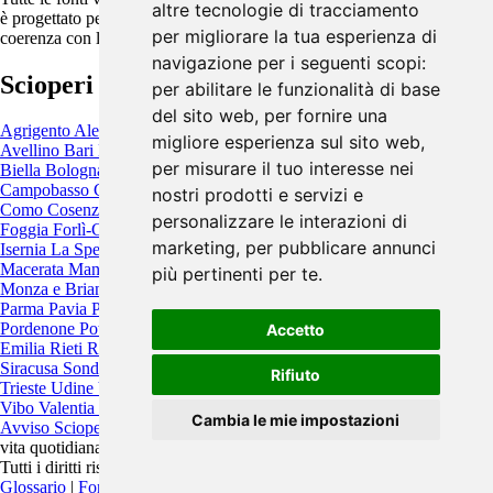
altre tecnologie di tracciamento
è progettato per eliminare duplicati, aggiornare modifiche e garantire
per migliorare la tua esperienza di
coerenza con le informazioni ufficiali pubblicate.
navigazione per i seguenti scopi:
Scioperi per provincia
per abilitare le funzionalità di base
del sito web
,
per fornire una
Agrigento
Alessandria
Ancona
Aosta
Arezzo
Ascoli Piceno
Asti
migliore esperienza sul sito web
,
Avellino
Bari
Barletta-Andria-Trani
Belluno
Benevento
Bergamo
per misurare il tuo interesse nei
Biella
Bologna
Bolzano
Brescia
Brindisi
Cagliari
Caltanissetta
Campobasso
Carbonia-Iglesias
Caserta
Catania
Catanzaro
Chieti
nostri prodotti e servizi e
Como
Cosenza
Cremona
Crotone
Cuneo
Enna
Fermo
Ferrara
Firenze
personalizzare le interazioni di
Foggia
Forlì-Cesena
Frosinone
Genova
Gorizia
Grosseto
Imperia
marketing
,
per pubblicare annunci
Isernia
La Spezia
L'Aquila
Latina
Lecce
Lecco
Livorno
Lodi
Lucca
Macerata
Mantova
Massa-Carrara
Matera
Messina
Milano
Modena
più pertinenti per te
.
Monza e Brianza
Napoli
Novara
Nuoro
Oristano
Padova
Palermo
Parma
Pavia
Perugia
Pesaro e Urbino
Pescara
Piacenza
Pisa
Pistoia
Pordenone
Potenza
Prato
Ragusa
Ravenna
Reggio Calabria
Reggio
Accetto
Emilia
Rieti
Rimini
Roma
Rovigo
Salerno
Sassari
Savona
Siena
Siracusa
Sondrio
Taranto
Teramo
Terni
Torino
Trapani
Trento
Treviso
Rifiuto
Trieste
Udine
Varese
Venezia
Verbano-Cusio-Ossola
Vercelli
Verona
Vibo Valentia
Vicenza
Viterbo
Cambia le mie impostazioni
Avviso Scioperi
è un progetto indipendente pensato per migliorare la
vita quotidiana.
Tutti i diritti riservati. Contattaci:
info@avvisoscioperi.it
Glossario
|
Fonti
|
Privacy Policy