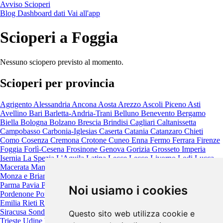
Avviso Scioperi
Blog
Dashboard dati
Vai all'app
Scioperi a Foggia
Nessuno sciopero previsto al momento.
Scioperi per provincia
Agrigento
Alessandria
Ancona
Aosta
Arezzo
Ascoli Piceno
Asti
Avellino
Bari
Barletta-Andria-Trani
Belluno
Benevento
Bergamo
Biella
Bologna
Bolzano
Brescia
Brindisi
Cagliari
Caltanissetta
Campobasso
Carbonia-Iglesias
Caserta
Catania
Catanzaro
Chieti
Como
Cosenza
Cremona
Crotone
Cuneo
Enna
Fermo
Ferrara
Firenze
Foggia
Forlì-Cesena
Frosinone
Genova
Gorizia
Grosseto
Imperia
Isernia
La Spezia
L'Aquila
Latina
Lecce
Lecco
Livorno
Lodi
Lucca
Macerata
Mantova
Massa-Carrara
Matera
Messina
Milano
Modena
Monza e Brianza
Napoli
Novara
Nuoro
Oristano
Padova
Palermo
Parma
Pavia
Perugia
Pesaro e Urbino
Pescara
Piacenza
Pisa
Pistoia
Noi usiamo i cookies
Pordenone
Potenza
Prato
Ragusa
Ravenna
Reggio Calabria
Reggio
Emilia
Rieti
Rimini
Roma
Rovigo
Salerno
Sassari
Savona
Siena
Siracusa
Sondrio
Taranto
Teramo
Terni
Torino
Trapani
Trento
Treviso
Questo sito web utilizza cookie e
Trieste
Udine
Varese
Venezia
Verbano-Cusio-Ossola
Vercelli
Verona