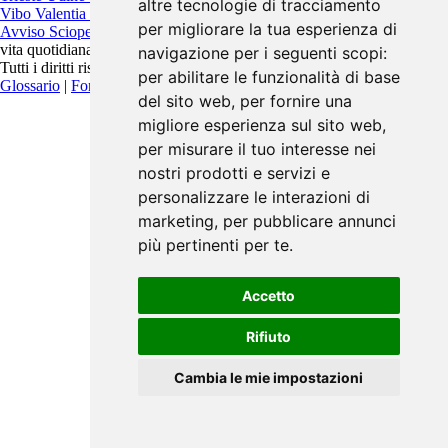
altre tecnologie di tracciamento
Vibo Valentia
Vicenza
Viterbo
per migliorare la tua esperienza di
Avviso Scioperi
è un progetto indipendente pensato per migliorare la
vita quotidiana.
navigazione per i seguenti scopi:
Tutti i diritti riservati. Contattaci:
info@avvisoscioperi.it
per abilitare le funzionalità di base
Glossario
|
Fonti
|
Privacy Policy
del sito web
,
per fornire una
migliore esperienza sul sito web
,
per misurare il tuo interesse nei
nostri prodotti e servizi e
personalizzare le interazioni di
marketing
,
per pubblicare annunci
più pertinenti per te
.
Accetto
Rifiuto
Cambia le mie impostazioni