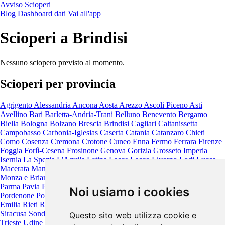
Avviso Scioperi
Blog
Dashboard dati
Vai all'app
Scioperi a Brindisi
Nessuno sciopero previsto al momento.
Scioperi per provincia
Agrigento
Alessandria
Ancona
Aosta
Arezzo
Ascoli Piceno
Asti
Avellino
Bari
Barletta-Andria-Trani
Belluno
Benevento
Bergamo
Biella
Bologna
Bolzano
Brescia
Brindisi
Cagliari
Caltanissetta
Campobasso
Carbonia-Iglesias
Caserta
Catania
Catanzaro
Chieti
Como
Cosenza
Cremona
Crotone
Cuneo
Enna
Fermo
Ferrara
Firenze
Foggia
Forlì-Cesena
Frosinone
Genova
Gorizia
Grosseto
Imperia
Isernia
La Spezia
L'Aquila
Latina
Lecce
Lecco
Livorno
Lodi
Lucca
Macerata
Mantova
Massa-Carrara
Matera
Messina
Milano
Modena
Monza e Brianza
Napoli
Novara
Nuoro
Oristano
Padova
Palermo
Parma
Pavia
Perugia
Pesaro e Urbino
Pescara
Piacenza
Pisa
Pistoia
Noi usiamo i cookies
Pordenone
Potenza
Prato
Ragusa
Ravenna
Reggio Calabria
Reggio
Emilia
Rieti
Rimini
Roma
Rovigo
Salerno
Sassari
Savona
Siena
Siracusa
Sondrio
Taranto
Teramo
Terni
Torino
Trapani
Trento
Treviso
Questo sito web utilizza cookie e
Trieste
Udine
Varese
Venezia
Verbano-Cusio-Ossola
Vercelli
Verona