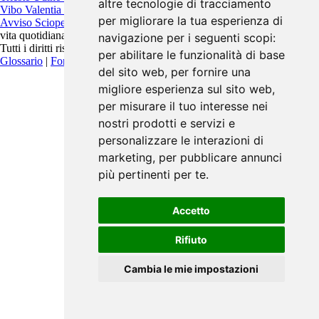
altre tecnologie di tracciamento
Vibo Valentia
Vicenza
Viterbo
per migliorare la tua esperienza di
Avviso Scioperi
è un progetto indipendente pensato per migliorare la
vita quotidiana.
navigazione per i seguenti scopi:
Tutti i diritti riservati. Contattaci:
info@avvisoscioperi.it
per abilitare le funzionalità di base
Glossario
|
Fonti
|
Privacy Policy
del sito web
,
per fornire una
migliore esperienza sul sito web
,
per misurare il tuo interesse nei
nostri prodotti e servizi e
personalizzare le interazioni di
marketing
,
per pubblicare annunci
più pertinenti per te
.
Accetto
Rifiuto
Cambia le mie impostazioni