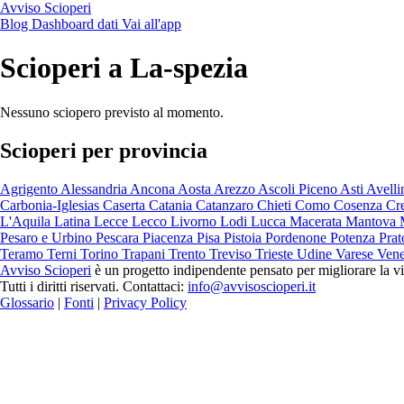
Avviso Scioperi
Blog
Dashboard dati
Vai all'app
Scioperi a La-spezia
Nessuno sciopero previsto al momento.
Scioperi per provincia
Agrigento
Alessandria
Ancona
Aosta
Arezzo
Ascoli Piceno
Asti
Avell
Carbonia-Iglesias
Caserta
Catania
Catanzaro
Chieti
Como
Cosenza
Cr
L'Aquila
Latina
Lecce
Lecco
Livorno
Lodi
Lucca
Macerata
Mantova
Pesaro e Urbino
Pescara
Piacenza
Pisa
Pistoia
Pordenone
Potenza
Pra
Teramo
Terni
Torino
Trapani
Trento
Treviso
Trieste
Udine
Varese
Ven
Avviso Scioperi
è un progetto indipendente pensato per migliorare la vi
Tutti i diritti riservati. Contattaci:
info@avvisoscioperi.it
Glossario
|
Fonti
|
Privacy Policy