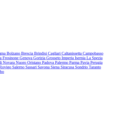
ogna
Bolzano
Brescia
Brindisi
Cagliari
Caltanissetta
Campobasso
na
Frosinone
Genova
Gorizia
Grosseto
Imperia
Isernia
La Spezia
li
Novara
Nuoro
Oristano
Padova
Palermo
Parma
Pavia
Perugia
Rovigo
Salerno
Sassari
Savona
Siena
Siracusa
Sondrio
Taranto
rbo