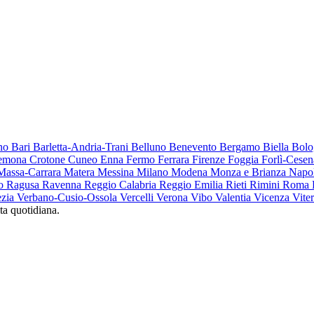
ino
Bari
Barletta-Andria-Trani
Belluno
Benevento
Bergamo
Biella
Bol
emona
Crotone
Cuneo
Enna
Fermo
Ferrara
Firenze
Foggia
Forlì-Cese
Massa-Carrara
Matera
Messina
Milano
Modena
Monza e Brianza
Napo
to
Ragusa
Ravenna
Reggio Calabria
Reggio Emilia
Rieti
Rimini
Roma
ezia
Verbano-Cusio-Ossola
Vercelli
Verona
Vibo Valentia
Vicenza
Vite
ta quotidiana.