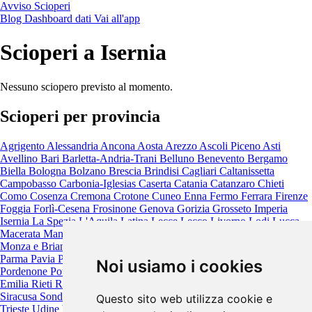
Avviso Scioperi
Blog
Dashboard dati
Vai all'app
Scioperi a Isernia
Nessuno sciopero previsto al momento.
Scioperi per provincia
Agrigento
Alessandria
Ancona
Aosta
Arezzo
Ascoli Piceno
Asti
Avellino
Bari
Barletta-Andria-Trani
Belluno
Benevento
Bergamo
Biella
Bologna
Bolzano
Brescia
Brindisi
Cagliari
Caltanissetta
Campobasso
Carbonia-Iglesias
Caserta
Catania
Catanzaro
Chieti
Como
Cosenza
Cremona
Crotone
Cuneo
Enna
Fermo
Ferrara
Firenze
Foggia
Forlì-Cesena
Frosinone
Genova
Gorizia
Grosseto
Imperia
Isernia
La Spezia
L'Aquila
Latina
Lecce
Lecco
Livorno
Lodi
Lucca
Macerata
Mantova
Massa-Carrara
Matera
Messina
Milano
Modena
Monza e Brianza
Napoli
Novara
Nuoro
Oristano
Padova
Palermo
Parma
Pavia
Perugia
Pesaro e Urbino
Pescara
Piacenza
Pisa
Pistoia
Noi usiamo i cookies
Pordenone
Potenza
Prato
Ragusa
Ravenna
Reggio Calabria
Reggio
Emilia
Rieti
Rimini
Roma
Rovigo
Salerno
Sassari
Savona
Siena
Siracusa
Sondrio
Taranto
Teramo
Terni
Torino
Trapani
Trento
Treviso
Questo sito web utilizza cookie e
Trieste
Udine
Varese
Venezia
Verbano-Cusio-Ossola
Vercelli
Verona