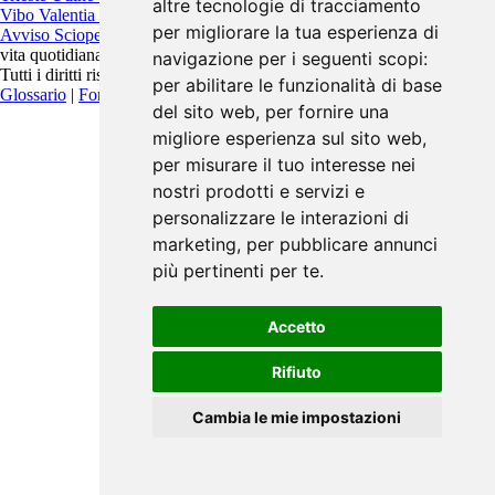
altre tecnologie di tracciamento
Vibo Valentia
Vicenza
Viterbo
per migliorare la tua esperienza di
Avviso Scioperi
è un progetto indipendente pensato per migliorare la
vita quotidiana.
navigazione per i seguenti scopi:
Tutti i diritti riservati. Contattaci:
info@avvisoscioperi.it
per abilitare le funzionalità di base
Glossario
|
Fonti
|
Privacy Policy
del sito web
,
per fornire una
migliore esperienza sul sito web
,
per misurare il tuo interesse nei
nostri prodotti e servizi e
personalizzare le interazioni di
marketing
,
per pubblicare annunci
più pertinenti per te
.
Accetto
Rifiuto
Cambia le mie impostazioni