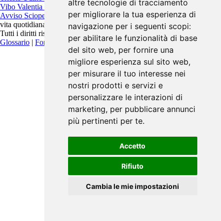
altre tecnologie di tracciamento
Vibo Valentia
Vicenza
Viterbo
per migliorare la tua esperienza di
Avviso Scioperi
è un progetto indipendente pensato per migliorare la
vita quotidiana.
navigazione per i seguenti scopi:
Tutti i diritti riservati. Contattaci:
info@avvisoscioperi.it
per abilitare le funzionalità di base
Glossario
|
Fonti
|
Privacy Policy
del sito web
,
per fornire una
migliore esperienza sul sito web
,
per misurare il tuo interesse nei
nostri prodotti e servizi e
personalizzare le interazioni di
marketing
,
per pubblicare annunci
più pertinenti per te
.
Accetto
Rifiuto
Cambia le mie impostazioni