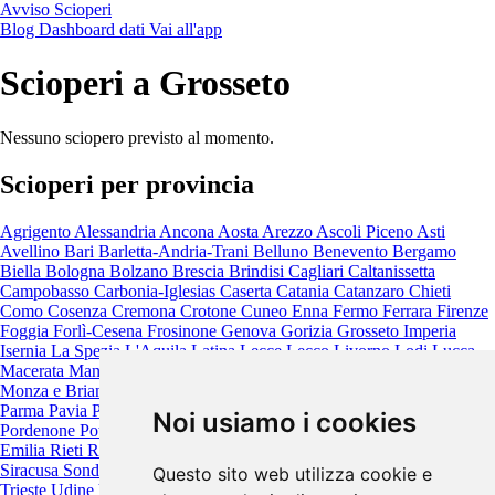
Avviso Scioperi
Blog
Dashboard dati
Vai all'app
Scioperi a Grosseto
Nessuno sciopero previsto al momento.
Scioperi per provincia
Agrigento
Alessandria
Ancona
Aosta
Arezzo
Ascoli Piceno
Asti
Avellino
Bari
Barletta-Andria-Trani
Belluno
Benevento
Bergamo
Biella
Bologna
Bolzano
Brescia
Brindisi
Cagliari
Caltanissetta
Campobasso
Carbonia-Iglesias
Caserta
Catania
Catanzaro
Chieti
Como
Cosenza
Cremona
Crotone
Cuneo
Enna
Fermo
Ferrara
Firenze
Foggia
Forlì-Cesena
Frosinone
Genova
Gorizia
Grosseto
Imperia
Isernia
La Spezia
L'Aquila
Latina
Lecce
Lecco
Livorno
Lodi
Lucca
Macerata
Mantova
Massa-Carrara
Matera
Messina
Milano
Modena
Monza e Brianza
Napoli
Novara
Nuoro
Oristano
Padova
Palermo
Parma
Pavia
Perugia
Pesaro e Urbino
Pescara
Piacenza
Pisa
Pistoia
Noi usiamo i cookies
Pordenone
Potenza
Prato
Ragusa
Ravenna
Reggio Calabria
Reggio
Emilia
Rieti
Rimini
Roma
Rovigo
Salerno
Sassari
Savona
Siena
Siracusa
Sondrio
Taranto
Teramo
Terni
Torino
Trapani
Trento
Treviso
Questo sito web utilizza cookie e
Trieste
Udine
Varese
Venezia
Verbano-Cusio-Ossola
Vercelli
Verona