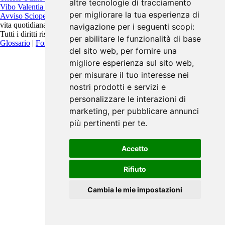
altre tecnologie di tracciamento
Vibo Valentia
Vicenza
Viterbo
per migliorare la tua esperienza di
Avviso Scioperi
è un progetto indipendente pensato per migliorare la
vita quotidiana.
navigazione per i seguenti scopi:
Tutti i diritti riservati. Contattaci:
info@avvisoscioperi.it
per abilitare le funzionalità di base
Glossario
|
Fonti
|
Privacy Policy
del sito web
,
per fornire una
migliore esperienza sul sito web
,
per misurare il tuo interesse nei
nostri prodotti e servizi e
personalizzare le interazioni di
marketing
,
per pubblicare annunci
più pertinenti per te
.
Accetto
Rifiuto
Cambia le mie impostazioni