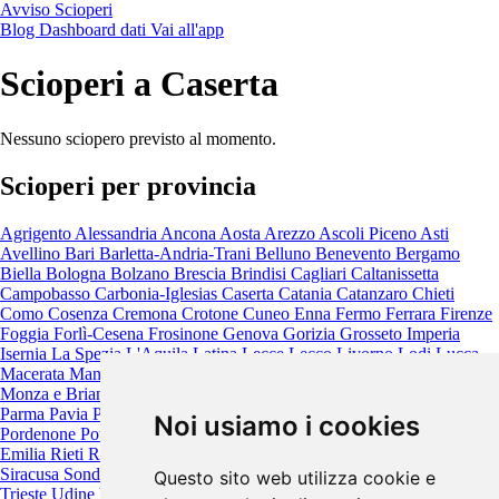
Avviso Scioperi
Blog
Dashboard dati
Vai all'app
Scioperi a Caserta
Nessuno sciopero previsto al momento.
Scioperi per provincia
Agrigento
Alessandria
Ancona
Aosta
Arezzo
Ascoli Piceno
Asti
Avellino
Bari
Barletta-Andria-Trani
Belluno
Benevento
Bergamo
Biella
Bologna
Bolzano
Brescia
Brindisi
Cagliari
Caltanissetta
Campobasso
Carbonia-Iglesias
Caserta
Catania
Catanzaro
Chieti
Como
Cosenza
Cremona
Crotone
Cuneo
Enna
Fermo
Ferrara
Firenze
Foggia
Forlì-Cesena
Frosinone
Genova
Gorizia
Grosseto
Imperia
Isernia
La Spezia
L'Aquila
Latina
Lecce
Lecco
Livorno
Lodi
Lucca
Macerata
Mantova
Massa-Carrara
Matera
Messina
Milano
Modena
Monza e Brianza
Napoli
Novara
Nuoro
Oristano
Padova
Palermo
Parma
Pavia
Perugia
Pesaro e Urbino
Pescara
Piacenza
Pisa
Pistoia
Noi usiamo i cookies
Pordenone
Potenza
Prato
Ragusa
Ravenna
Reggio Calabria
Reggio
Emilia
Rieti
Rimini
Roma
Rovigo
Salerno
Sassari
Savona
Siena
Siracusa
Sondrio
Taranto
Teramo
Terni
Torino
Trapani
Trento
Treviso
Questo sito web utilizza cookie e
Trieste
Udine
Varese
Venezia
Verbano-Cusio-Ossola
Vercelli
Verona